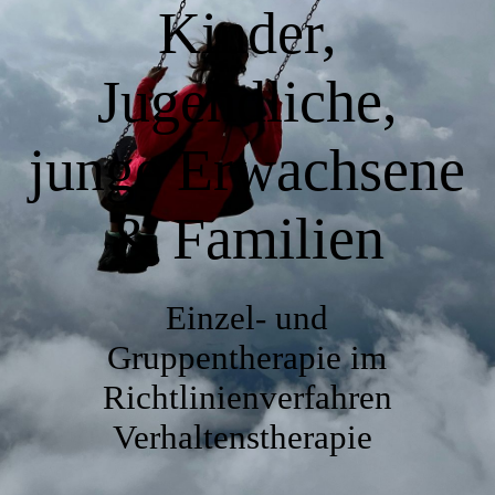
Kontakt
Kinder,
Jugendliche,
Datenschutzerklärung
junge Erwachsene
Impressum
& Familien
Einzel- und
Gruppentherapie im
Richtlinienverfahren
Verhaltenstherapie