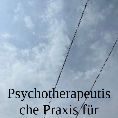
Startseite
Die Praxis
Über mich
Weitere Infos
Psychotherapeutis
Lage/Anfahrt
che Praxis für